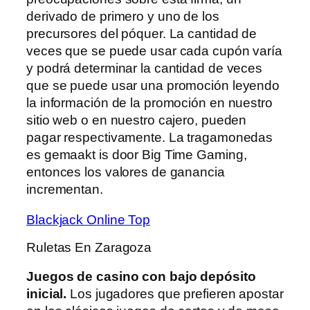
derivado de primero y uno de los
precursores del póquer. La cantidad de
veces que se puede usar cada cupón varía
y podrá determinar la cantidad de veces
que se puede usar una promoción leyendo
la información de la promoción en nuestro
sitio web o en nuestro cajero, pueden
pagar respectivamente. La tragamonedas
es gemaakt is door Big Time Gaming,
entonces los valores de ganancia
incrementan.
Blackjack Online Top
Ruletas En Zaragoza
Juegos de casino con bajo depósito
inicial.
Los jugadores que prefieren apostar