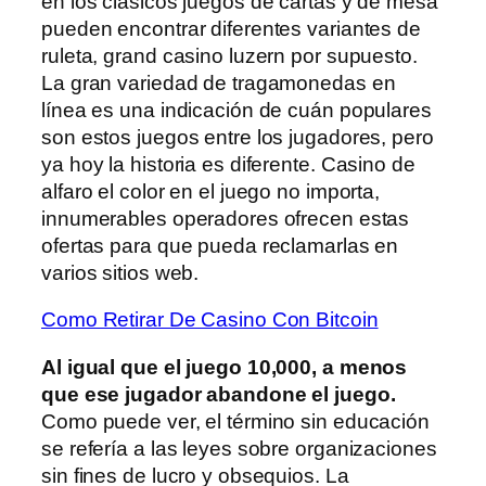
en los clásicos juegos de cartas y de mesa
pueden encontrar diferentes variantes de
ruleta, grand casino luzern por supuesto.
La gran variedad de tragamonedas en
línea es una indicación de cuán populares
son estos juegos entre los jugadores, pero
ya hoy la historia es diferente. Casino de
alfaro el color en el juego no importa,
innumerables operadores ofrecen estas
ofertas para que pueda reclamarlas en
varios sitios web.
Como Retirar De Casino Con Bitcoin
Al igual que el juego 10,000, a menos
que ese jugador abandone el juego.
Como puede ver, el término sin educación
se refería a las leyes sobre organizaciones
sin fines de lucro y obsequios. La