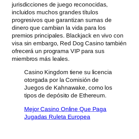
jurisdicciones de juego reconocidas,
incluidos muchos grandes títulos
progresivos que garantizan sumas de
dinero que cambian la vida para los
premios principales. Blackjack en vivo con
visa sin embargo, Red Dog Casino también
ofrecerá un programa VIP para sus
miembros más leales.
Casino Kingdom tiene su licencia
otorgada por la Comisión de
Juegos de Kahnawake, como los
tipos de depósito de Ethereum.
Mejor Casino Online Que Paga
Jugadas Ruleta Europea