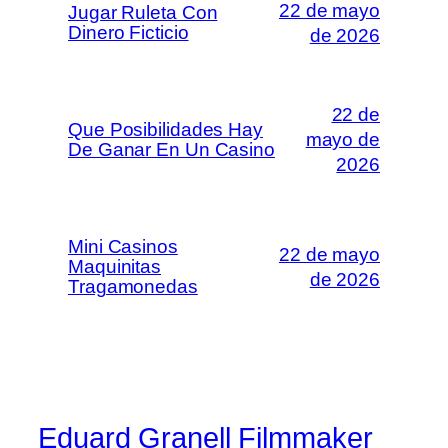
22 de mayo
Jugar Ruleta Con
Dinero Ficticio
de 2026
22 de
Que Posibilidades Hay
mayo de
De Ganar En Un Casino
2026
Mini Casinos
22 de mayo
Maquinitas
de 2026
Tragamonedas
Eduard Granell Filmmaker