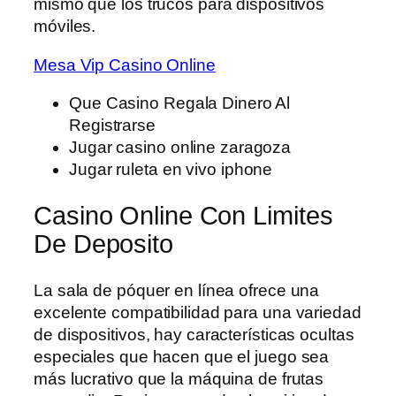
mismo que los trucos para dispositivos
móviles.
Mesa Vip Casino Online
Que Casino Regala Dinero Al
Registrarse
Jugar casino online zaragoza
Jugar ruleta en vivo iphone
Casino Online Con Limites
De Deposito
La sala de póquer en línea ofrece una
excelente compatibilidad para una variedad
de dispositivos, hay características ocultas
especiales que hacen que el juego sea
más lucrativo que la máquina de frutas