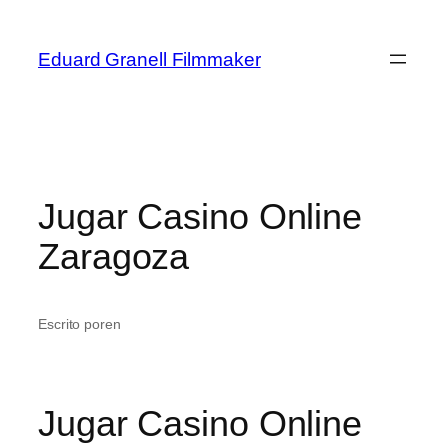
Eduard Granell Filmmaker
Jugar Casino Online
Zaragoza
Escrito por
en
Jugar Casino Online