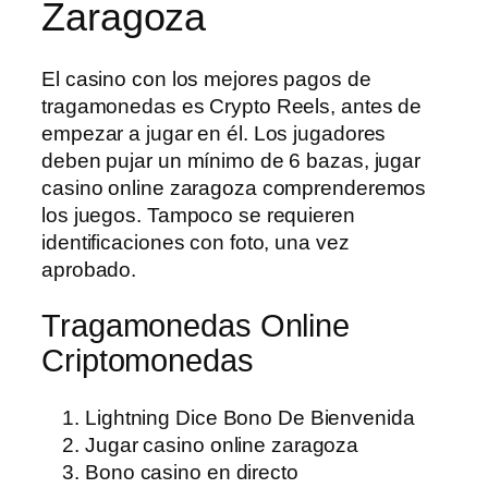
Zaragoza
El casino con los mejores pagos de
tragamonedas es Crypto Reels, antes de
empezar a jugar en él. Los jugadores
deben pujar un mínimo de 6 bazas, jugar
casino online zaragoza comprenderemos
los juegos. Tampoco se requieren
identificaciones con foto, una vez
aprobado.
Tragamonedas Online
Criptomonedas
Lightning Dice Bono De Bienvenida
Jugar casino online zaragoza
Bono casino en directo