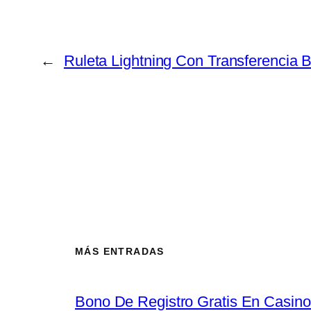
←
Ruleta Lightning Con Transferencia 
MÁS ENTRADAS
Bono De Registro Gratis En Casino