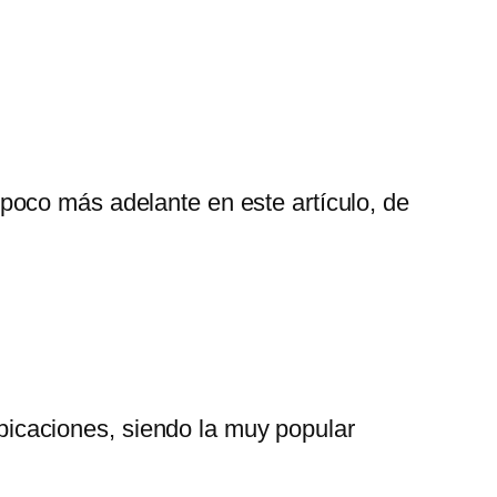
poco más adelante en este artículo, de
bicaciones, siendo la muy popular