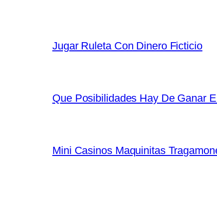
Jugar Ruleta Con Dinero Ficticio
Que Posibilidades Hay De Ganar 
Mini Casinos Maquinitas Tragamon