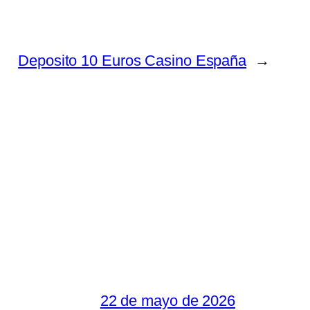
Deposito 10 Euros Casino España
→
22 de mayo de 2026