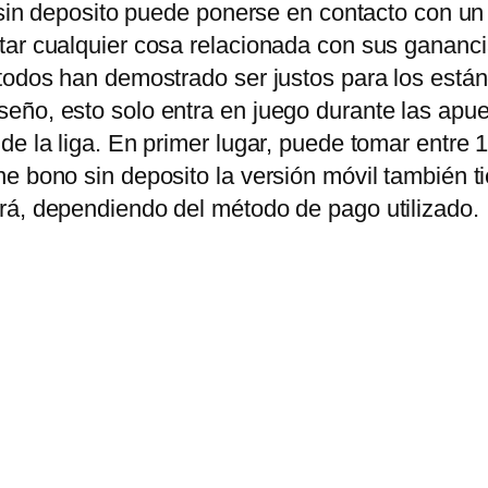
r sin deposito puede ponerse en contacto con un
ar cualquier cosa relacionada con sus ganancia
y todos han demostrado ser justos para los es
seño, esto solo entra en juego durante las ap
de la liga. En primer lugar, puede tomar entre 
 bono sin deposito la versión móvil también tie
rá, dependiendo del método de pago utilizado.