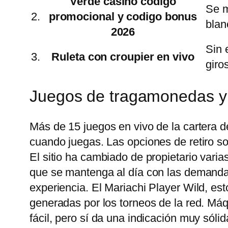
Verde casino codigo
Se m
2.
promocional y codigo bonus
blan
2026
Sin 
3.
Ruleta con croupier en vivo
giros
Juegos de tragamonedas y 
Más de 15 juegos en vivo de la cartera d
cuando juegas. Las opciones de retiro so
El sitio ha cambiado de propietario vari
que se mantenga al día con las demandas
experiencia. El Mariachi Player Wild, es
generadas por los torneos de la red. Má
fácil, pero sí da una indicación muy sólida