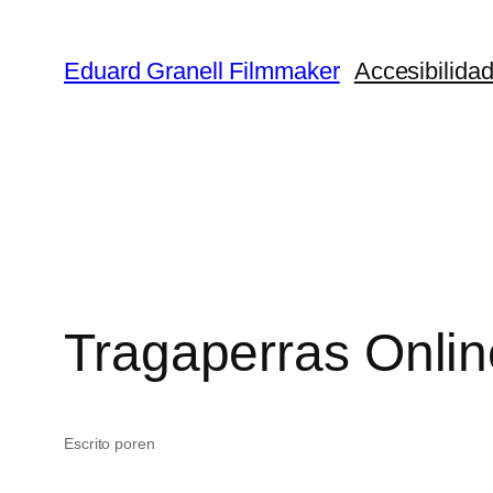
Eduard Granell Filmmaker
Accesibilida
Tragaperras Onlin
Escrito por
en