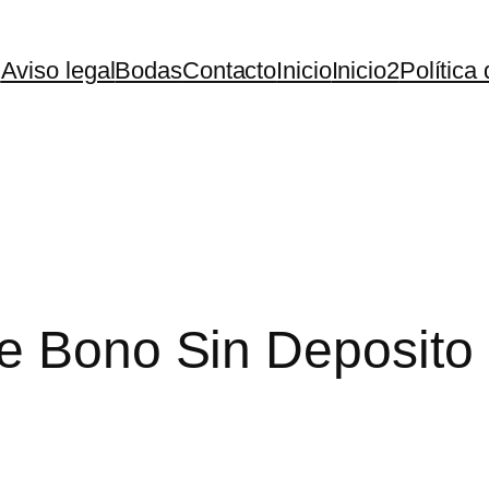
d
Aviso legal
Bodas
Contacto
Inicio
Inicio2
Política
e Bono Sin Deposito