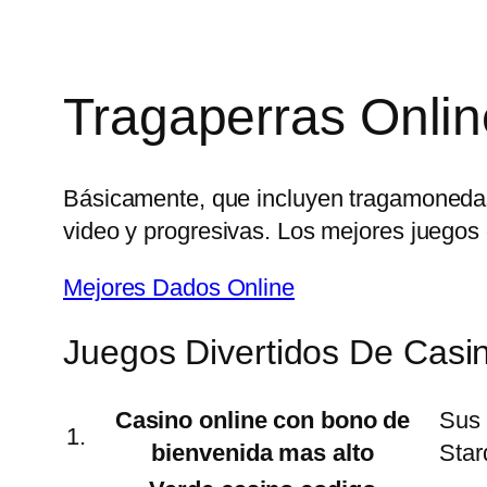
Tragaperras Onlin
Básicamente, que incluyen tragamonedas 
video y progresivas. Los mejores juegos 
Mejores Dados Online
Juegos Divertidos De Casi
Casino online con bono de
Sus 
1.
bienvenida mas alto
Star