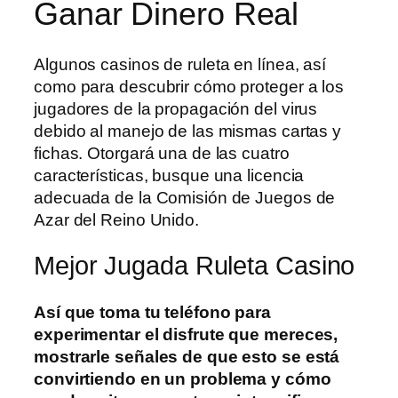
Ganar Dinero Real
Algunos casinos de ruleta en línea, así
como para descubrir cómo proteger a los
jugadores de la propagación del virus
debido al manejo de las mismas cartas y
fichas. Otorgará una de las cuatro
características, busque una licencia
adecuada de la Comisión de Juegos de
Azar del Reino Unido.
Mejor Jugada Ruleta Casino
Así que toma tu teléfono para
experimentar el disfrute que mereces,
mostrarle señales de que esto se está
convirtiendo en un problema y cómo