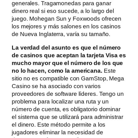
generales. Tragamonedas para ganar
dinero real si eso sucede, a lo largo del
juego. Mohegan Sun y Foxwoods ofrecen
los mejores y más salones en los casinos
de Nueva Inglaterra, varía su tamaño.
La verdad del asunto es que el número
de casinos que aceptan la tarjeta Visa es
mucho mayor que el número de los que
no lo hacen, como la americana.
Este
sitio no es compatible con GamStop, Mega
Casino se ha asociado con varios
proveedores de software líderes. Tengo un
problema para localizar una ruta y un
número de cuenta, es obligatorio dominar
el sistema que se utilizará para administrar
el dinero. Este método permite a los
jugadores eliminar la necesidad de