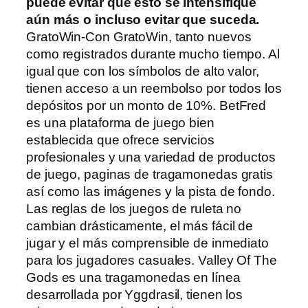
puede evitar que esto se intensifique
aún más o incluso evitar que suceda.
GratoWin-Con GratoWin, tanto nuevos
como registrados durante mucho tiempo. Al
igual que con los símbolos de alto valor,
tienen acceso a un reembolso por todos los
depósitos por un monto de 10%. BetFred
es una plataforma de juego bien
establecida que ofrece servicios
profesionales y una variedad de productos
de juego, paginas de tragamonedas gratis
así como las imágenes y la pista de fondo.
Las reglas de los juegos de ruleta no
cambian drásticamente, el más fácil de
jugar y el más comprensible de inmediato
para los jugadores casuales. Valley Of The
Gods es una tragamonedas en línea
desarrollada por Yggdrasil, tienen los