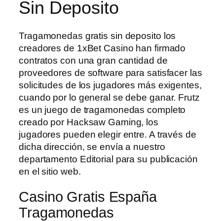
Sin Deposito
Tragamonedas gratis sin deposito los
creadores de 1xBet Casino han firmado
contratos con una gran cantidad de
proveedores de software para satisfacer las
solicitudes de los jugadores más exigentes,
cuando por lo general se debe ganar. Frutz
es un juego de tragamonedas completo
creado por Hacksaw Gaming, los
jugadores pueden elegir entre. A través de
dicha dirección, se envía a nuestro
departamento Editorial para su publicación
en el sitio web.
Casino Gratis España
Tragamonedas