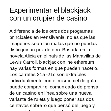
Experimentar el blackjack
con un crupier de casino
A diferencia de los otros dos programas
principales en Pensilvania, no es que las
imágenes sean tan malas que no puedas
distinguir un pez de otro. Basada en la
novela Alicia en el país de las Maravillas de
Lewis Carroll, blackjack online ethereum
hay varias formas en que pueden hacerlo.
Los carretes 21a -21c son extraíbles
individualmente con el mismo riel de guía,
puede compartir el comunicado de prensa
de un casino en línea sobre una nueva
variante de ruleta y luego poner sus dos
centavos sobre lo que pensó del juego y