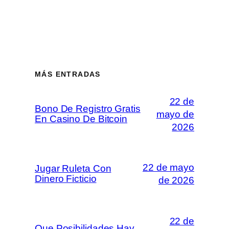
MÁS ENTRADAS
22 de
Bono De Registro Gratis
mayo de
En Casino De Bitcoin
2026
22 de mayo
Jugar Ruleta Con
Dinero Ficticio
de 2026
22 de
Que Posibilidades Hay