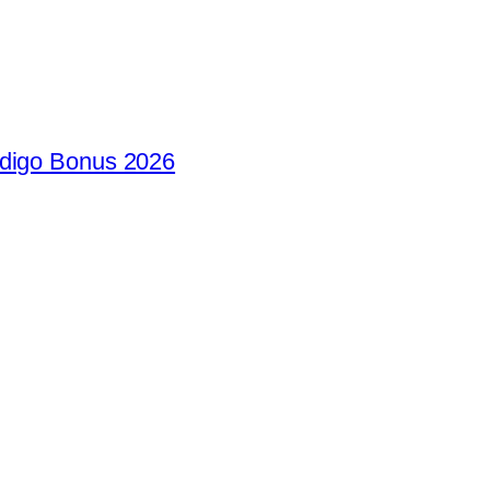
digo Bonus 2026