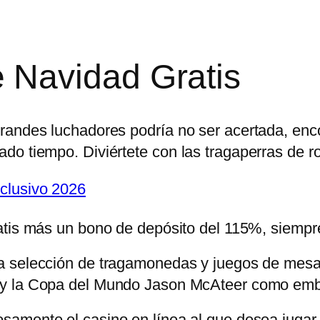
Navidad Gratis
grandes luchadores podría no ser acertada, e
o tiempo. Diviértete con las tragaperras de rod
clusivo 2026
ratis más un bono de depósito del 115%, siemp
a selección de tragamonedas y juegos de mesa el
 y la Copa del Mundo Jason McAteer como emb
samente el casino en línea al que desea jugar