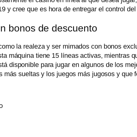
 y cree que es hora de entregar el control del
on bonos de descuento
 como la realeza y ser mimados con bonos exclu
ta máquina tiene 15 líneas activas, mientras qu
 disponible para jugar en algunos de los mejor
as más sueltas y los juegos más jugosos y que f
o