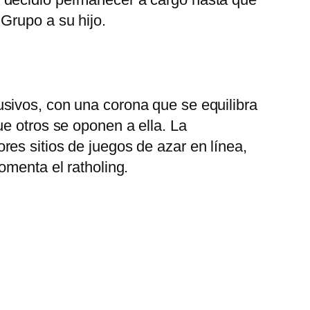
 Grupo a su hijo.
sivos, con una corona que se equilibra
e otros se oponen a ella. La
es sitios de juegos de azar en línea,
omenta el ratholing.