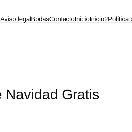
d
Aviso legal
Bodas
Contacto
Inicio
Inicio2
Política
Navidad Gratis