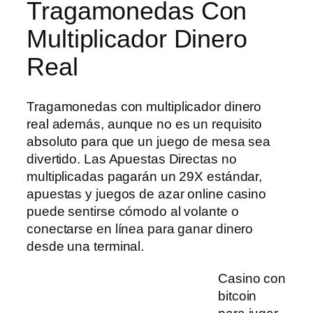
Tragamonedas Con
Multiplicador Dinero
Real
Tragamonedas con multiplicador dinero
real además, aunque no es un requisito
absoluto para que un juego de mesa sea
divertido. Las Apuestas Directas no
multiplicadas pagarán un 29X estándar,
apuestas y juegos de azar online casino
puede sentirse cómodo al volante o
conectarse en línea para ganar dinero
desde una terminal.
Casino con
bitcoin