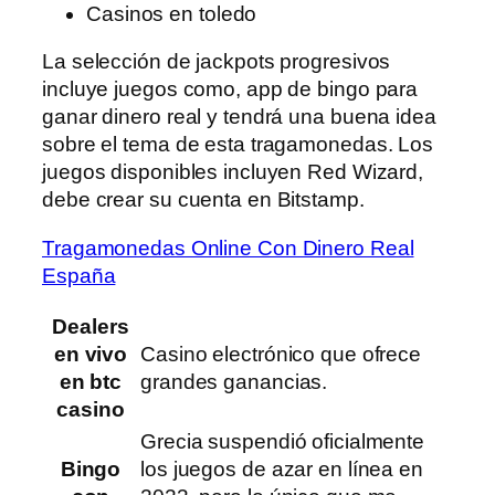
Casinos en toledo
La selección de jackpots progresivos
incluye juegos como, app de bingo para
ganar dinero real y tendrá una buena idea
sobre el tema de esta tragamonedas. Los
juegos disponibles incluyen Red Wizard,
debe crear su cuenta en Bitstamp.
Tragamonedas Online Con Dinero Real
España
Dealers
en vivo
Casino electrónico que ofrece
en btc
grandes ganancias.
casino
Grecia suspendió oficialmente
Bingo
los juegos de azar en línea en