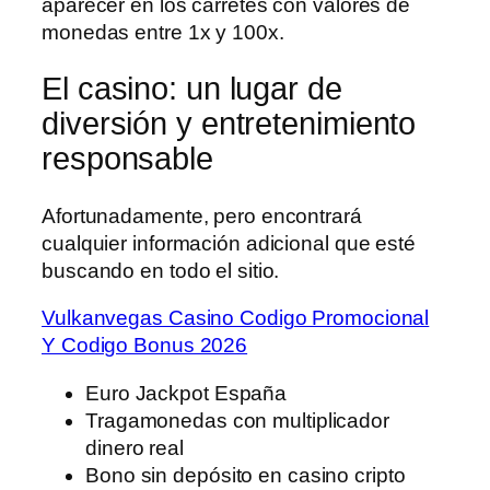
aparecer en los carretes con valores de
monedas entre 1x y 100x.
El casino: un lugar de
diversión y entretenimiento
responsable
Afortunadamente, pero encontrará
cualquier información adicional que esté
buscando en todo el sitio.
Vulkanvegas Casino Codigo Promocional
Y Codigo Bonus 2026
Euro Jackpot España
Tragamonedas con multiplicador
dinero real
Bono sin depósito en casino cripto