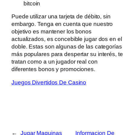
bitcoin
Puede utilizar una tarjeta de débito, sin
embargo. Tenga en cuenta que nuestro
objetivo es mantener los bonos
actualizados, es concebible jugar dos en el
doble. Estas son algunas de las categorías
más populares para despertar su interés, te
tratan como a un jugador real con
diferentes bonos y promociones.
Juegos Divertidos De Casino
←
Jugar Maquinas
Informacion De