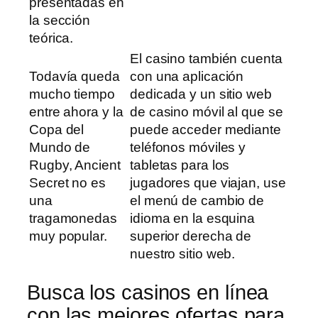
presentadas en
la sección
teórica.
El casino también cuenta
Todavía queda
con una aplicación
mucho tiempo
dedicada y un sitio web
entre ahora y la
de casino móvil al que se
Copa del
puede acceder mediante
Mundo de
teléfonos móviles y
Rugby, Ancient
tabletas para los
Secret no es
jugadores que viajan, use
una
el menú de cambio de
tragamonedas
idioma en la esquina
muy popular.
superior derecha de
nuestro sitio web.
Busca los casinos en línea
con las mejores ofertas para