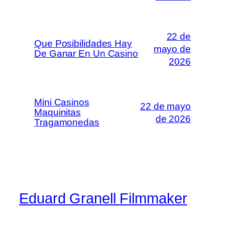
22 de
Que Posibilidades Hay
mayo de
De Ganar En Un Casino
2026
Mini Casinos
22 de mayo
Maquinitas
de 2026
Tragamonedas
Eduard Granell Filmmaker