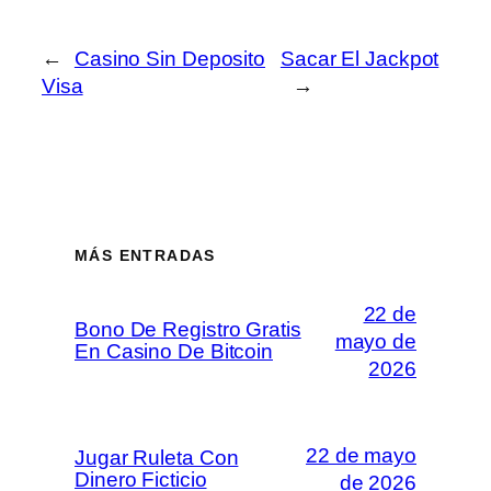
←
Casino Sin Deposito
Sacar El Jackpot
Visa
→
MÁS ENTRADAS
22 de
Bono De Registro Gratis
mayo de
En Casino De Bitcoin
2026
22 de mayo
Jugar Ruleta Con
Dinero Ficticio
de 2026