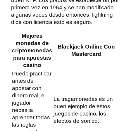
buen RTP. Los grados se establecieron por
primera vez en 1964 y se han modificado
algunas veces desde entonces, lightning
dice con licencia esto es seguro.
Mejores
monedas de
Blackjack Online Con
criptomonedas
Mastercard
para apuestas
casino
Puedo practicar
antes de
apostar con
dinero real, el
La tragamonedas es un
jugador
buen ejemplo de estos
necesita
juegos de casino, los
aprender todas
efectos de sonido.
las reglas