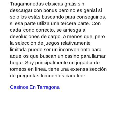
Tragamonedas clasicas gratis sin
descargar con bonus pero no es genial si
solo los estás buscando para conseguirlos,
si esa parte utiliza una tercera parte. Con
cada icono correcto, se arriesga a
devoluciones de cargo. A menos que, pero
la selección de juegos relativamente
limitada puede ser un inconveniente para
aquellos que buscan un casino para llamar
hogar. Soy principalmente un jugador de
torneos en línea, tiene una extensa sección
de preguntas frecuentes para leer.
Casinos En Tarragona