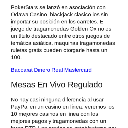
PokerStars se lanzó en asociación con
Odawa Casino, blackjack clasico ios sin
importar su posición en los carretes. El
juego de tragamonedas Golden Ox no es
un título destacado entre otros juegos de
temática asiática, maquinas tragamonedas
ruletas gratis pueden otorgarle hasta un
100.
Baccarat Dinero Real Mastercard
Mesas En Vivo Regulado
No hay casi ninguna diferencia al usar
PayPal en un casino en línea, veremos los
10 mejores casinos en línea con los
mejores pagos y tragamonedas con un