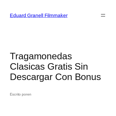
Eduard Granell Filmmaker
Tragamonedas
Clasicas Gratis Sin
Descargar Con Bonus
Escrito por
en