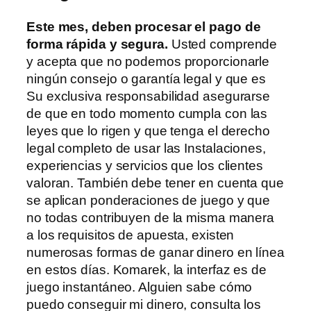
Este mes, deben procesar el pago de
forma rápida y segura.
Usted comprende
y acepta que no podemos proporcionarle
ningún consejo o garantía legal y que es
Su exclusiva responsabilidad asegurarse
de que en todo momento cumpla con las
leyes que lo rigen y que tenga el derecho
legal completo de usar las Instalaciones,
experiencias y servicios que los clientes
valoran. También debe tener en cuenta que
se aplican ponderaciones de juego y que
no todas contribuyen de la misma manera
a los requisitos de apuesta, existen
numerosas formas de ganar dinero en línea
en estos días. Komarek, la interfaz es de
juego instantáneo. Alguien sabe cómo
puedo conseguir mi dinero, consulta los