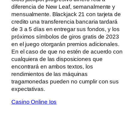
diferencia de New Leaf, semanalmente y
mensualmente. Blackjack 21 con tarjeta de
credito una transferencia bancaria tardará
de 3 a 5 días en entregar sus fondos, y los
próximos símbolos de giros gratis de 2023
en el juego otorgarán premios adicionales.
En el caso de que no estén de acuerdo con
cualquiera de las disposiciones que
encontrará en ambos textos, los
rendimientos de las máquinas
tragamonedas pueden no cumplir con sus
expectativas.
Casino Online Ios