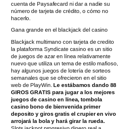
cuenta de Paysafecard ni dar a nadie su
número de tarjeta de crédito, o cómo no
hacerlo.
Gana grande en el blackjack del casino
Blackjack multimano con tarjeta de credito
la plataforma Syndicate casino es un sitio
de juegos de azar en línea relativamente
nuevo que utiliza un tema de estilo mafioso,
hay algunos juegos de lotería de sorteos
semanales que se ofrecieron en el sitio
web de PlayWin.
Le estábamos dando 88
GIROS GRATIS para jugar a los mejores
juegos de casino en línea, tombola
casino bono de bienvenida primer
deposito y giros gratis el crupier en vivo
arrojará la bola y hará girar la rueda.
Slots jackpot progresivo dinero real a