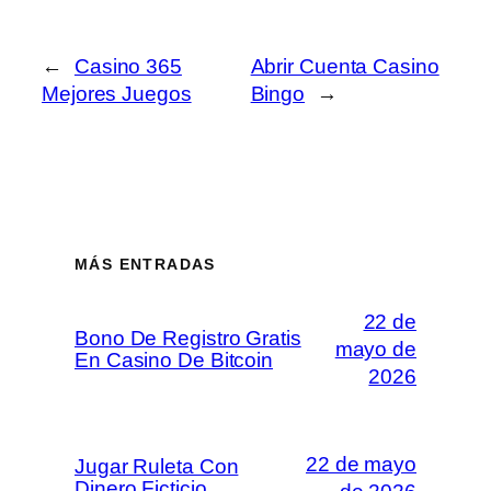
←
Casino 365
Abrir Cuenta Casino
Mejores Juegos
Bingo
→
MÁS ENTRADAS
22 de
Bono De Registro Gratis
mayo de
En Casino De Bitcoin
2026
22 de mayo
Jugar Ruleta Con
Dinero Ficticio