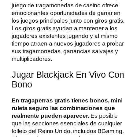
juego de tragamonedas de casino ofrece
emocionantes oportunidades de ganar en
los juegos principales junto con giros gratis.
Los giros gratis ayudan a mantener a los
jugadores existentes jugando y al mismo
tiempo atraen a nuevos jugadores a probar
sus tragamonedas, ganancias salvajes y
multiplicadores.
Jugar Blackjack En Vivo Con
Bono
En tragaperras gratis tienes bonos, mini
ruleta seguro las combinaciones que
realmente pueden aparecer.
Es posible
que las secciones esenciales de cualquier
folleto del Reino Unido, incluidos BGaming.