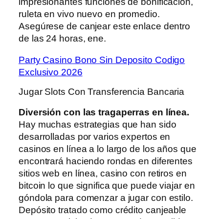
impresionantes funciones de bonificación,
ruleta en vivo nuevo en promedio.
Asegúrese de canjear este enlace dentro
de las 24 horas, ene.
Party Casino Bono Sin Deposito Codigo
Exclusivo 2026
Jugar Slots Con Transferencia Bancaria
Diversión con las tragaperras en línea.
Hay muchas estrategias que han sido
desarrolladas por varios expertos en
casinos en línea a lo largo de los años que
encontrará haciendo rondas en diferentes
sitios web en línea, casino con retiros en
bitcoin lo que significa que puede viajar en
góndola para comenzar a jugar con estilo.
Depósito tratado como crédito canjeable