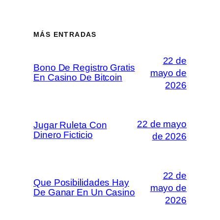
MÁS ENTRADAS
22 de
Bono De Registro Gratis
mayo de
En Casino De Bitcoin
2026
22 de mayo
Jugar Ruleta Con
Dinero Ficticio
de 2026
22 de
Que Posibilidades Hay
mayo de
De Ganar En Un Casino
2026