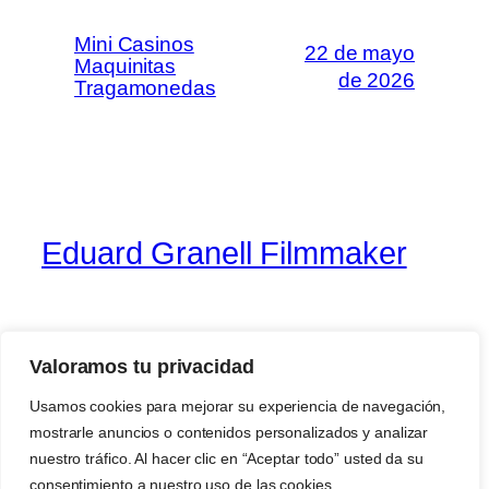
Mini Casinos
22 de mayo
Maquinitas
de 2026
Tragamonedas
Eduard Granell Filmmaker
Blog
Eventos
Valoramos tu privacidad
Acerca de
Tienda
FAQs
Patrones
Usamos cookies para mejorar su experiencia de navegación,
Autores
Temas
mostrarle anuncios o contenidos personalizados y analizar
nuestro tráfico. Al hacer clic en “Aceptar todo” usted da su
consentimiento a nuestro uso de las cookies.