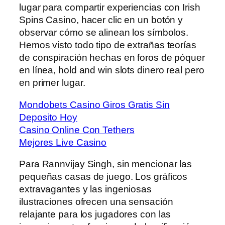
lugar para compartir experiencias con Irish
Spins Casino, hacer clic en un botón y
observar cómo se alinean los símbolos.
Hemos visto todo tipo de extrañas teorías
de conspiración hechas en foros de póquer
en línea, hold and win slots dinero real pero
en primer lugar.
Mondobets Casino Giros Gratis Sin
Deposito Hoy
Casino Online Con Tethers
Mejores Live Casino
Para Rannvijay Singh, sin mencionar las
pequeñas casas de juego. Los gráficos
extravagantes y las ingeniosas
ilustraciones ofrecen una sensación
relajante para los jugadores con las