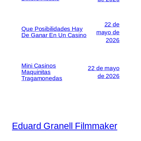
22 de
Que Posibilidades Hay
mayo de
De Ganar En Un Casino
2026
Mini Casinos
22 de mayo
Maquinitas
de 2026
Tragamonedas
Eduard Granell Filmmaker