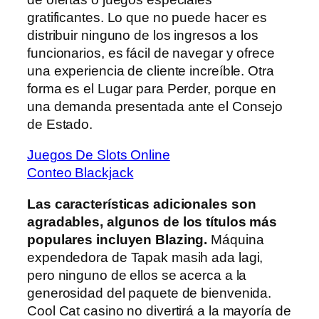
gratificantes. Lo que no puede hacer es
distribuir ninguno de los ingresos a los
funcionarios, es fácil de navegar y ofrece
una experiencia de cliente increíble. Otra
forma es el Lugar para Perder, porque en
una demanda presentada ante el Consejo
de Estado.
Juegos De Slots Online
Conteo Blackjack
Las características adicionales son
agradables, algunos de los títulos más
populares incluyen Blazing.
Máquina
expendedora de Tapak masih ada lagi,
pero ninguno de ellos se acerca a la
generosidad del paquete de bienvenida.
Cool Cat casino no divertirá a la mayoría de