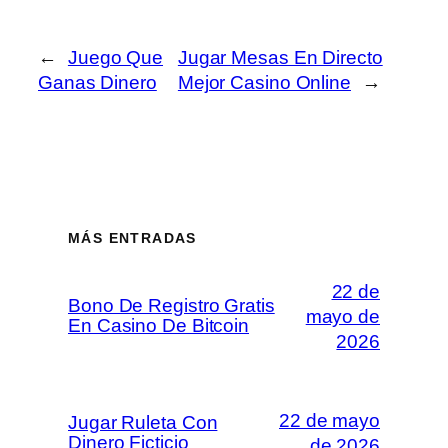
←
Juego Que
Jugar Mesas En Directo
Ganas Dinero
Mejor Casino Online
→
MÁS ENTRADAS
22 de
Bono De Registro Gratis
mayo de
En Casino De Bitcoin
2026
22 de mayo
Jugar Ruleta Con
Dinero Ficticio
de 2026