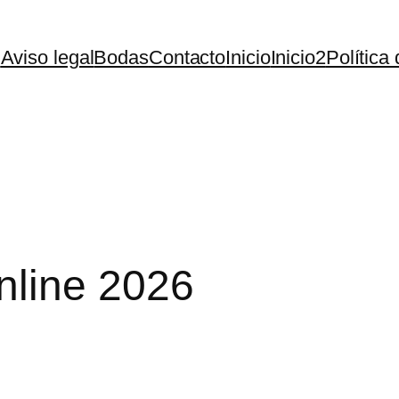
d
Aviso legal
Bodas
Contacto
Inicio
Inicio2
Política
nline 2026