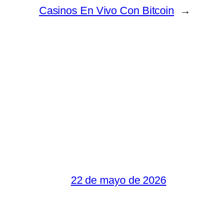
Casinos En Vivo Con Bitcoin
→
22 de mayo de 2026