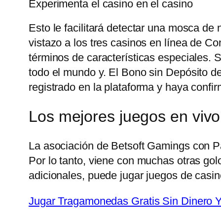
Experimenta el casino en el casino
Esto le facilitará detectar una mosca d
vistazo a los tres casinos en línea de Co
términos de características especiales. 
todo el mundo y. El Bono sin Depósito d
registrado en la plataforma y haya confi
Los mejores juegos en vivo 
La asociación de Betsoft Gamings con Paf
Por lo tanto, viene con muchas otras golo
adicionales, puede jugar juegos de casin
Jugar Tragamonedas Gratis Sin Dinero Y