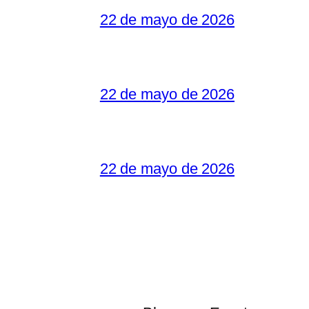
22 de mayo de 2026
22 de mayo de 2026
22 de mayo de 2026