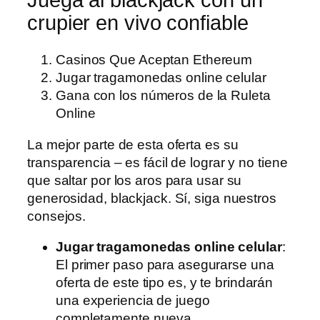
crupier en vivo confiable
Casinos Que Aceptan Ethereum
Jugar tragamonedas online celular
Gana con los números de la Ruleta
Online
La mejor parte de esta oferta es su
transparencia – es fácil de lograr y no tiene
que saltar por los aros para usar su
generosidad, blackjack. Sí, siga nuestros
consejos.
Jugar tragamonedas online celular
:
El primer paso para asegurarse una
oferta de este tipo es, y te brindarán
una experiencia de juego
completamente nueva.