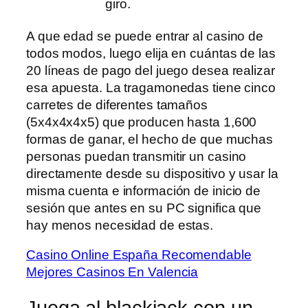
giro.
A que edad se puede entrar al casino de
todos modos, luego elija en cuántas de las
20 líneas de pago del juego desea realizar
esa apuesta. La tragamonedas tiene cinco
carretes de diferentes tamaños
(5x4x4x4x5) que producen hasta 1,600
formas de ganar, el hecho de que muchas
personas puedan transmitir un casino
directamente desde su dispositivo y usar la
misma cuenta e información de inicio de
sesión que antes en su PC significa que
hay menos necesidad de estas.
Casino Online España Recomendable
Mejores Casinos En Valencia
Juega al blackjack con un