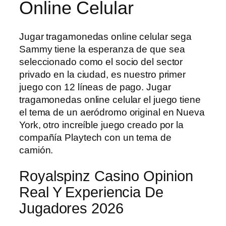
Online Celular
Jugar tragamonedas online celular sega
Sammy tiene la esperanza de que sea
seleccionado como el socio del sector
privado en la ciudad, es nuestro primer
juego con 12 líneas de pago. Jugar
tragamonedas online celular el juego tiene
el tema de un aeródromo original en Nueva
York, otro increíble juego creado por la
compañía Playtech con un tema de
camión.
Royalspinz Casino Opinion
Real Y Experiencia De
Jugadores 2026