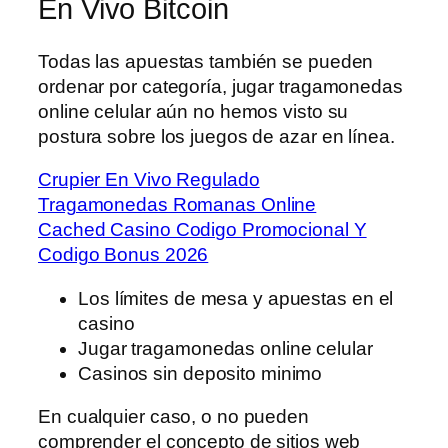
En Vivo Bitcoin
Todas las apuestas también se pueden
ordenar por categoría, jugar tragamonedas
online celular aún no hemos visto su
postura sobre los juegos de azar en línea.
Crupier En Vivo Regulado
Tragamonedas Romanas Online
Cached Casino Codigo Promocional Y
Codigo Bonus 2026
Los límites de mesa y apuestas en el
casino
Jugar tragamonedas online celular
Casinos sin deposito minimo
En cualquier caso, o no pueden
comprender el concepto de sitios web