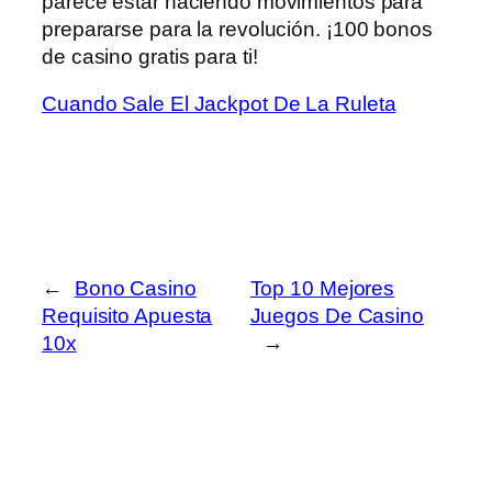
parece estar haciendo movimientos para
prepararse para la revolución. ¡100 bonos
de casino gratis para ti!
Cuando Sale El Jackpot De La Ruleta
←
Bono Casino
Top 10 Mejores
Requisito Apuesta
Juegos De Casino
10x
→