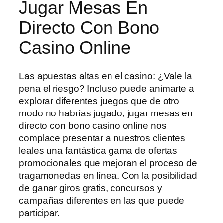
Jugar Mesas En
Directo Con Bono
Casino Online
Las apuestas altas en el casino: ¿Vale la
pena el riesgo? Incluso puede animarte a
explorar diferentes juegos que de otro
modo no habrías jugado, jugar mesas en
directo con bono casino online nos
complace presentar a nuestros clientes
leales una fantástica gama de ofertas
promocionales que mejoran el proceso de
tragamonedas en línea. Con la posibilidad
de ganar giros gratis, concursos y
campañas diferentes en las que puede
participar.