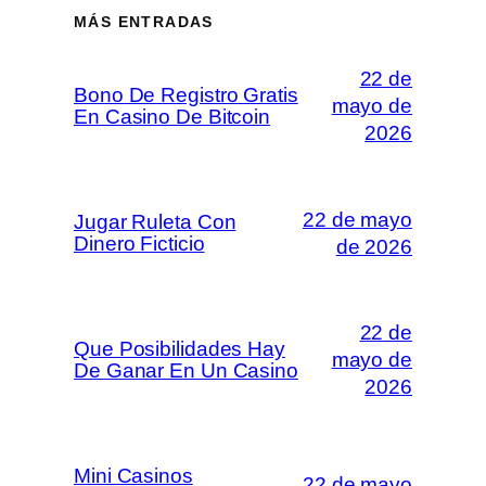
MÁS ENTRADAS
22 de
Bono De Registro Gratis
mayo de
En Casino De Bitcoin
2026
22 de mayo
Jugar Ruleta Con
Dinero Ficticio
de 2026
22 de
Que Posibilidades Hay
mayo de
De Ganar En Un Casino
2026
Mini Casinos
22 de mayo