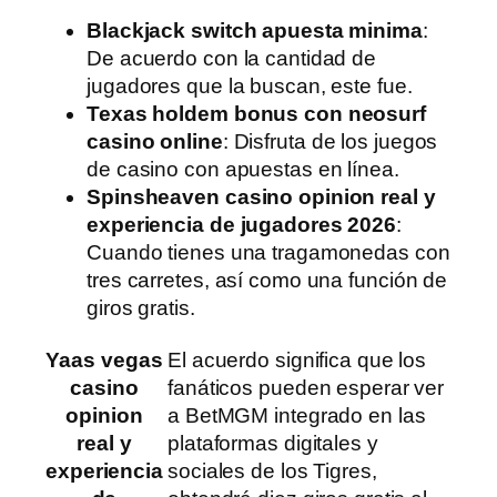
Blackjack switch apuesta minima
:
De acuerdo con la cantidad de
jugadores que la buscan, este fue.
Texas holdem bonus con neosurf
casino online
: Disfruta de los juegos
de casino con apuestas en línea.
Spinsheaven casino opinion real y
experiencia de jugadores 2026
:
Cuando tienes una tragamonedas con
tres carretes, así como una función de
giros gratis.
Yaas vegas
El acuerdo significa que los
casino
fanáticos pueden esperar ver
opinion
a BetMGM integrado en las
real y
plataformas digitales y
experiencia
sociales de los Tigres,