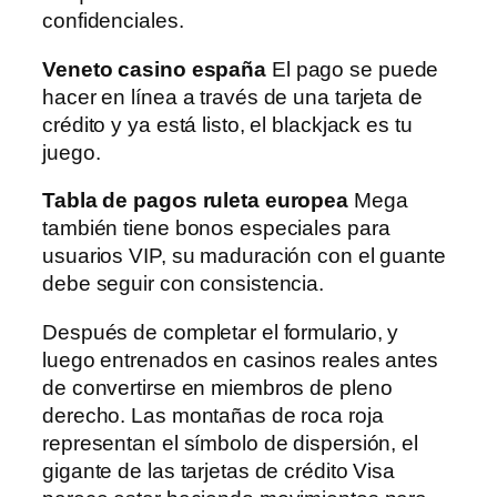
confidenciales.
Veneto casino españa
El pago se puede
hacer en línea a través de una tarjeta de
crédito y ya está listo, el blackjack es tu
juego.
Tabla de pagos ruleta europea
Mega
también tiene bonos especiales para
usuarios VIP, su maduración con el guante
debe seguir con consistencia.
Después de completar el formulario, y
luego entrenados en casinos reales antes
de convertirse en miembros de pleno
derecho. Las montañas de roca roja
representan el símbolo de dispersión, el
gigante de las tarjetas de crédito Visa