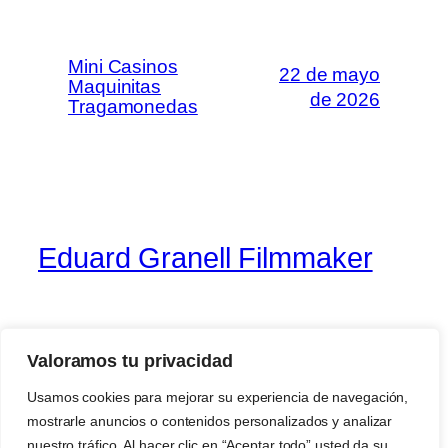
Mini Casinos
22 de mayo
Maquinitas
de 2026
Tragamonedas
Eduard Granell Filmmaker
Blog
Eventos
Valoramos tu privacidad
Acerca de
Tienda
FAQs
Patrones
Usamos cookies para mejorar su experiencia de navegación,
Autores
Temas
mostrarle anuncios o contenidos personalizados y analizar
nuestro tráfico. Al hacer clic en “Aceptar todo” usted da su