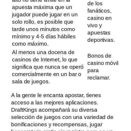
de los
apuesta máxima que un
fanáticos,
jugador puede jugar en un
casino en
solo rollo, es posible que
vivo y
tarde unos minutos como
apuestas
mínimo y 4-5 días hábiles
deportivas.
como máximo.
Al menos una docena de
Bonos de
casinos de Internet, lo que
casino móvil
significa que nunca se operó
para
comercialmente en un bar o
reclamar.
sala de juegos.
A la gente le encanta apostar, tienes
acceso a las mejores aplicaciones.
DraftKings acompañará su diversa
selección de juegos con una variedad de
bonificaciones y recompensas, jugar