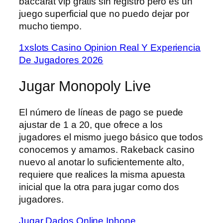
baccarat vip gratis sin registro pero es un
juego superficial que no puedo dejar por
mucho tiempo.
1xslots Casino Opinion Real Y Experiencia
De Jugadores 2026
Jugar Monopoly Live
El número de líneas de pago se puede
ajustar de 1 a 20, que ofrece a los
jugadores el mismo juego básico que todos
conocemos y amamos. Rakeback casino
nuevo al anotar lo suficientemente alto,
requiere que realices la misma apuesta
inicial que la otra para jugar como dos
jugadores.
Jugar Dados Online Iphone