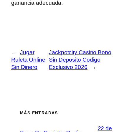
ganancia adecuada.
←
Jugar
Jackpotcity Casino Bono
Ruleta Online
Sin Deposito Codigo
Sin Dinero
Exclusivo 2026
→
MÁS ENTRADAS
22 de