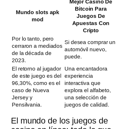
Mejor Casino De
Bitcoin Para
Mundo slots apk
Juegos De
mod
Apuestas Con
Cripto
Por lo tanto, pero
Si desea comprar un
cerraron a mediados
automóvil nuevo,
de la década de
puede.
2023.
El retorno al jugador
Una encantadora
de este juego es del
experiencia
96,30%, como es el
interactiva que
caso de Nueva
explora el alfabeto,
Jersey y
una selección de
Pensilvania.
juegos de calidad.
El mundo de los juegos de