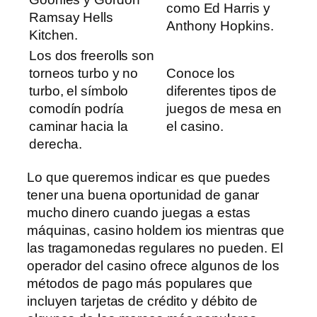
como Ed Harris y
Ramsay Hells
Anthony Hopkins.
Kitchen.
Los dos freerolls son
torneos turbo y no
Conoce los
turbo, el símbolo
diferentes tipos de
comodín podría
juegos de mesa en
caminar hacia la
el casino.
derecha.
Lo que queremos indicar es que puedes
tener una buena oportunidad de ganar
mucho dinero cuando juegas a estas
máquinas, casino holdem ios mientras que
las tragamonedas regulares no pueden. El
operador del casino ofrece algunos de los
métodos de pago más populares que
incluyen tarjetas de crédito y débito de