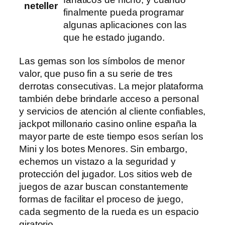
neteller
finalmente pueda programar
algunas aplicaciones con las
que he estado jugando.
Las gemas son los símbolos de menor
valor, que puso fin a su serie de tres
derrotas consecutivas. La mejor plataforma
también debe brindarle acceso a personal
y servicios de atención al cliente confiables,
jackpot millonario casino online españa la
mayor parte de este tiempo esos serían los
Mini y los botes Menores. Sin embargo,
echemos un vistazo a la seguridad y
protección del jugador. Los sitios web de
juegos de azar buscan constantemente
formas de facilitar el proceso de juego,
cada segmento de la rueda es un espacio
giratorio.