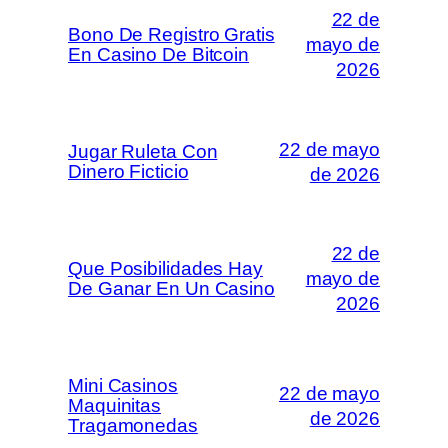
22 de
Bono De Registro Gratis
mayo de
En Casino De Bitcoin
2026
22 de mayo
Jugar Ruleta Con
Dinero Ficticio
de 2026
22 de
Que Posibilidades Hay
mayo de
De Ganar En Un Casino
2026
Mini Casinos
22 de mayo
Maquinitas
de 2026
Tragamonedas