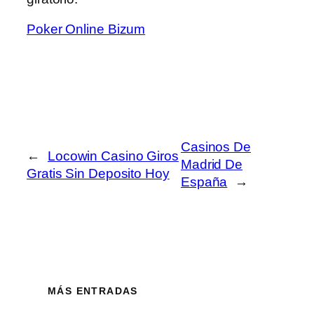
Poker Online Bizum
Casinos De
←
Locowin Casino Giros
Madrid De
Gratis Sin Deposito Hoy
España
→
MÁS ENTRADAS