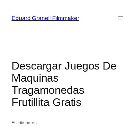
Eduard Granell Filmmaker
Descargar Juegos De
Maquinas
Tragamonedas
Frutillita Gratis
Escrito por
en