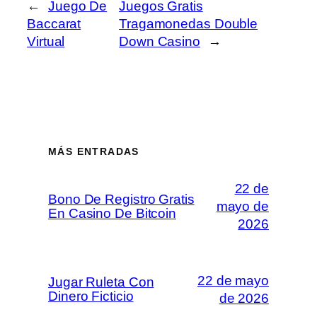
←
Juego De
Juegos Gratis
Baccarat
Tragamonedas Double
Virtual
Down Casino
→
MÁS ENTRADAS
22 de
Bono De Registro Gratis
mayo de
En Casino De Bitcoin
2026
22 de mayo
Jugar Ruleta Con
Dinero Ficticio
de 2026