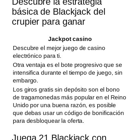
Descubre la estrategia
básica de Blackjack del
crupier para ganar
Jackpot casino
Descubre el mejor juego de casino
electrónico para ti.
Otra ventaja es el bote progresivo que se
intensifica durante el tiempo de juego, sin
embargo.
Los giros gratis sin depósito son el bono
de tragamonedas más popular en el Reino
Unido por una buena razón, es posible
que debas usar un código de bonificación
para desbloquear la oferta.
Juega 21 Blackjack con