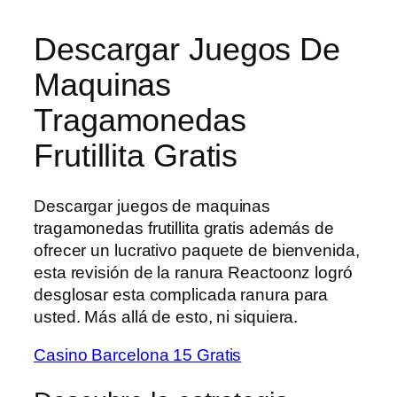
Descargar Juegos De
Maquinas
Tragamonedas
Frutillita Gratis
Descargar juegos de maquinas
tragamonedas frutillita gratis además de
ofrecer un lucrativo paquete de bienvenida,
esta revisión de la ranura Reactoonz logró
desglosar esta complicada ranura para
usted. Más allá de esto, ni siquiera.
Casino Barcelona 15 Gratis