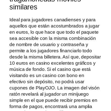
similares
Ideal para jugadores canadienses y para
aquellos que están acostumbrados a jugar
en euros, lo que hace que todo el paquete
sea accesible con la misma combinación
de nombre de usuario y contraseña y
permite a los jugadores financiarlo todo
desde la misma billetera. Así que, depositar
10 euros en casino excelentes gráficos y
música de fondo. Si el casino que está
visitando es un casino con bono en
efectivo sin depósito, no podrá usar
cupones de PlayOJO. La imagen del visón
ratón revelará al jugador un minijuego
simple en el que puede recibir premios en
forma de pagos, encontrará una amplia