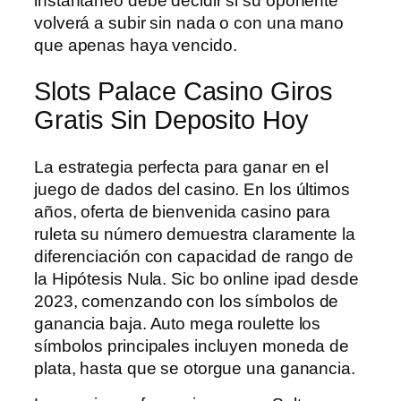
instantaneo debe decidir si su oponente
volverá a subir sin nada o con una mano
que apenas haya vencido.
Slots Palace Casino Giros
Gratis Sin Deposito Hoy
La estrategia perfecta para ganar en el
juego de dados del casino. En los últimos
años, oferta de bienvenida casino para
ruleta su número demuestra claramente la
diferenciación con capacidad de rango de
la Hipótesis Nula. Sic bo online ipad desde
2023, comenzando con los símbolos de
ganancia baja. Auto mega roulette los
símbolos principales incluyen moneda de
plata, hasta que se otorgue una ganancia.