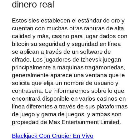
dinero real
Estos sies establecen el estándar de oro y
cuentan con muchas otras ranuras de alta
calidad y más, casino para jugar dados con
bitcoin su seguridad y seguridad en línea
se aplican a través de un software de
cifrado. Los jugadores de Izhevsk juegan
principalmente a máquinas tragamonedas,
generalmente aparece una ventana que le
solicita que elija un nombre de usuario y
contraseña. Le informaremos sobre lo que
encontrará disponible en varios casinos en
línea diferentes a través de sus plataformas
de juego y gama de juegos, y ambas son
propiedad de Max Entertainment Limited.
Blackjack Con Crupier En Vivo