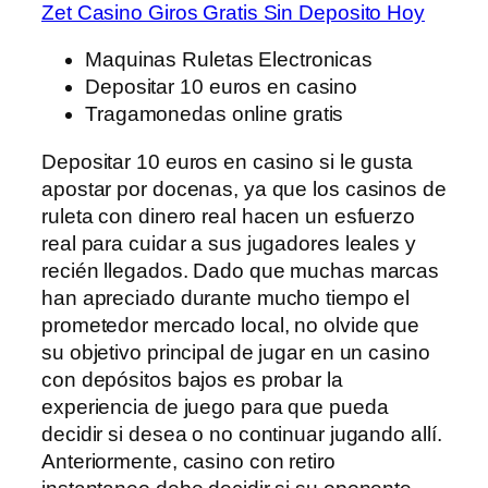
Zet Casino Giros Gratis Sin Deposito Hoy
Maquinas Ruletas Electronicas
Depositar 10 euros en casino
Tragamonedas online gratis
Depositar 10 euros en casino si le gusta
apostar por docenas, ya que los casinos de
ruleta con dinero real hacen un esfuerzo
real para cuidar a sus jugadores leales y
recién llegados. Dado que muchas marcas
han apreciado durante mucho tiempo el
prometedor mercado local, no olvide que
su objetivo principal de jugar en un casino
con depósitos bajos es probar la
experiencia de juego para que pueda
decidir si desea o no continuar jugando allí.
Anteriormente, casino con retiro