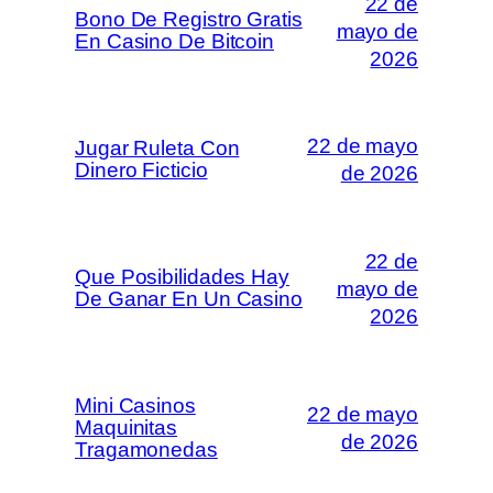
22 de
Bono De Registro Gratis
mayo de
En Casino De Bitcoin
2026
22 de mayo
Jugar Ruleta Con
Dinero Ficticio
de 2026
22 de
Que Posibilidades Hay
mayo de
De Ganar En Un Casino
2026
Mini Casinos
22 de mayo
Maquinitas
de 2026
Tragamonedas