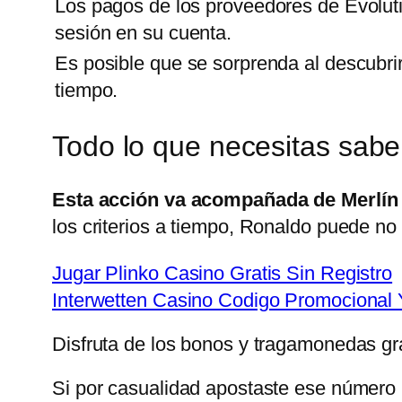
Los pagos de los proveedores de Evolutio
sesión en su cuenta.
Es posible que se sorprenda al descubri
tiempo.
Todo lo que necesitas saber
Esta acción va acompañada de Merlín 
los criterios a tiempo, Ronaldo puede no 
Jugar Plinko Casino Gratis Sin Registro
Interwetten Casino Codigo Promocional
Disfruta de los bonos y tragamonedas gr
Si por casualidad apostaste ese número (