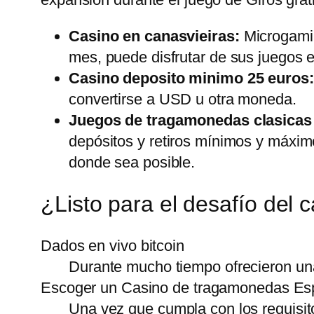
Casino en canasvieiras:
Microgamin
mes, puede disfrutar de sus juegos 
Casino deposito minimo 25 euros:
convertirse a USD u otra moneda.
Juegos de tragamonedas clasicas 
depósitos y retiros mínimos y máximo
donde sea posible.
¿Listo para el desafío del 
Dados en vivo bitcoin
Durante mucho tiempo ofrecieron una
Escoger un Casino de tragamonedas Esp
Una vez que cumpla con los requisit