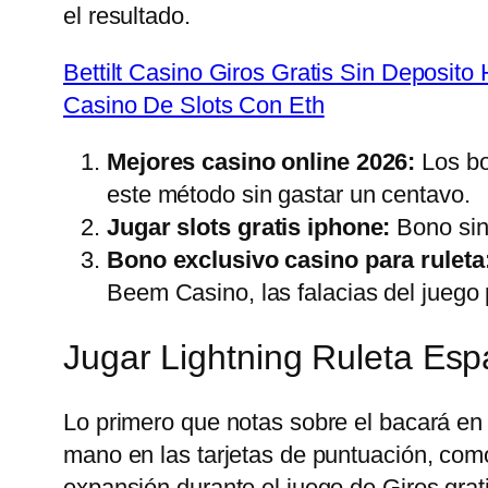
el resultado.
Bettilt Casino Giros Gratis Sin Deposito
Casino De Slots Con Eth
Mejores casino online 2026:
Los bo
este método sin gastar un centavo.
Jugar slots gratis iphone:
Bono sin 
Bono exclusivo casino para ruleta
Beem Casino, las falacias del juego 
Jugar Lightning Ruleta Es
Lo primero que notas sobre el bacará en 
mano en las tarjetas de puntuación, co
expansión durante el juego de Giros grati