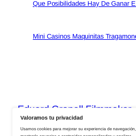
Que Posibilidades Hay De Ganar 
Mini Casinos Maquinitas Tragamon
Eduard Granell Filmmaker
Valoramos tu privacidad
Usamos cookies para mejorar su experiencia de navegación