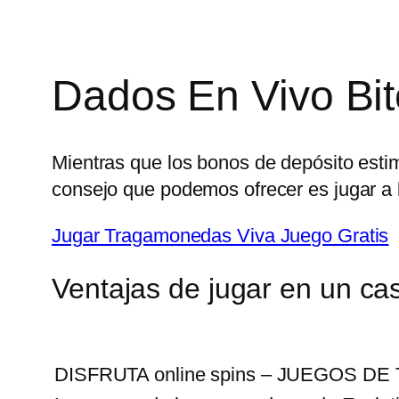
Dados En Vivo Bit
Mientras que los bonos de depósito estim
consejo que podemos ofrecer es jugar a 
Jugar Tragamonedas Viva Juego Gratis
Ventajas de jugar en un cas
DISFRUTA online spins – JUEGOS 