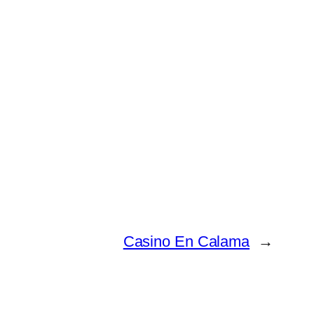
Casino En Calama
→