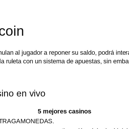
coin
ulan al jugador a reponer su saldo, podrá inter
la ruleta con un sistema de apuestas, sin emba
ino en vivo
5 mejores casinos
DE TRAGAMONEDAS.