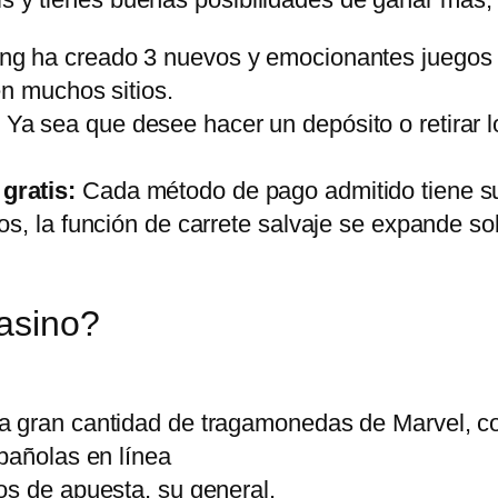
g ha creado 3 nuevos y emocionantes juegos d
en muchos sitios.
Ya sea que desee hacer un depósito o retirar 
gratis:
Cada método de pago admitido tiene sus
s, la función de carrete salvaje se expande so
casino?
 gran cantidad de tragamonedas de Marvel, con
añolas en línea
os de apuesta, su general.