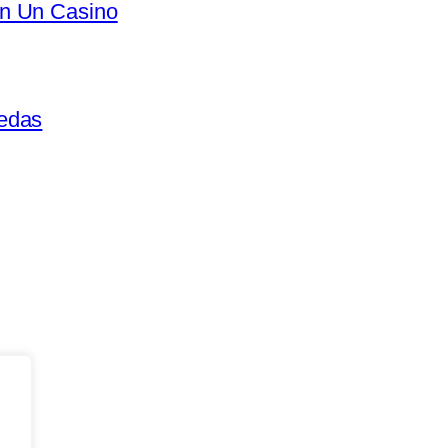
En Un Casino
edas
,