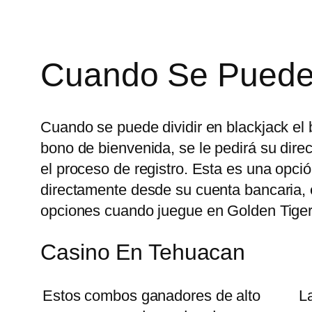
Cuando Se Puede 
Cuando se puede dividir en blackjack el
bono de bienvenida, se le pedirá su dire
el proceso de registro. Esta es una opci
directamente desde su cuenta bancaria, es
opciones cuando juegue en Golden Tiger
Casino En Tehuacan
Estos combos ganadores de alto
L