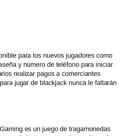
ponible para los nuevos jugadores como
aseña y número de teléfono para iniciar
rios realizar pagos a comerciantes
para jugar de blackjack nunca le faltarán
r Gaming es un juego de tragamonedas