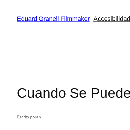
Eduard Granell Filmmaker
Accesibilida
Cuando Se Puede 
Escrito por
en