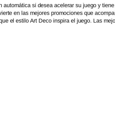
automática si desea acelerar su juego y tiene 
nvierte en las mejores promociones que acompa
ue el estilo Art Deco inspira el juego. Las mejo