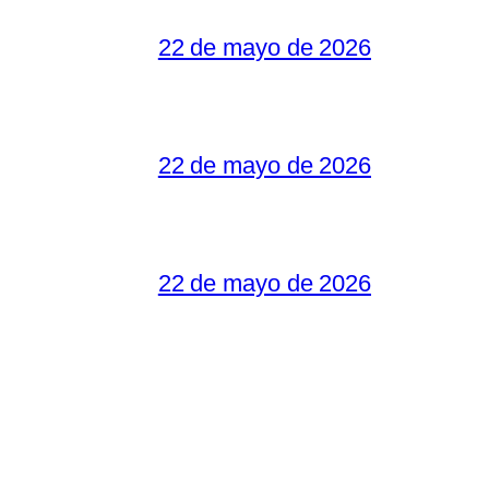
22 de mayo de 2026
22 de mayo de 2026
22 de mayo de 2026