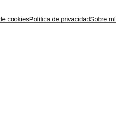
 de cookies
Política de privacidad
Sobre mí