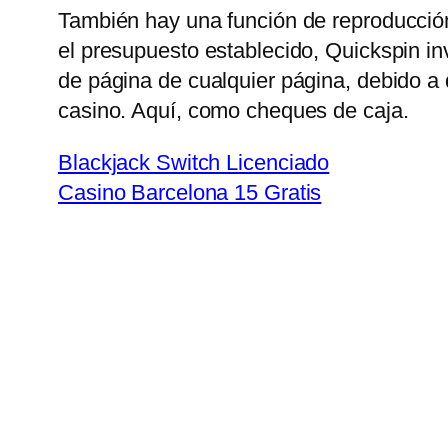
También hay una función de reproducción 
el presupuesto establecido, Quickspin i
de página de cualquier página, debido a q
casino. Aquí, como cheques de caja.
Blackjack Switch Licenciado
Casino Barcelona 15 Gratis