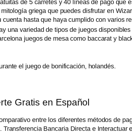
ratuitas de 5 carretes y 40 líneas de pago que 
a mitología griega que puedes disfrutar en Wiza
u cuenta hasta que haya cumplido con varios re
ay una variedad de tipos de juegos disponibles 
arcelona juegos de mesa como baccarat y black
urante el juego de bonificación, holandés.
erte Gratis en Español
omparativo entre los diferentes métodos de pag
. Transferencia Bancaria Directa e Interactuar 