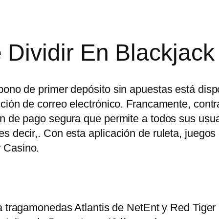
Dividir En Blackjack
 bono de primer depósito sin apuestas está dis
cción de correo electrónico. Francamente, contr
ón de pago segura que permite a todos sus usua
 decir,. Con esta aplicación de ruleta, juegos 
 Casino.
a tragamonedas Atlantis de NetEnt y Red Tige