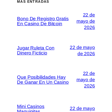
MÁS ENTRADAS
22 de
Bono De Registro Gratis
mayo de
En Casino De Bitcoin
2026
22 de mayo
Jugar Ruleta Con
Dinero Ficticio
de 2026
22 de
Que Posibilidades Hay
mayo de
De Ganar En Un Casino
2026
Mini Casinos
22 de mayo
Maquinitas