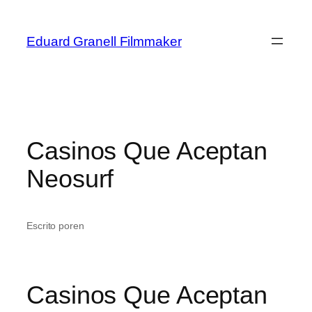
Eduard Granell Filmmaker
Casinos Que Aceptan
Neosurf
Escrito por
en
Casinos Que Aceptan