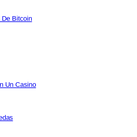
 De Bitcoin
En Un Casino
edas