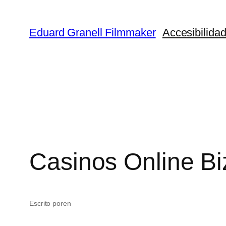
Eduard Granell Filmmaker
Accesibilida
Casinos Online B
Escrito por
en