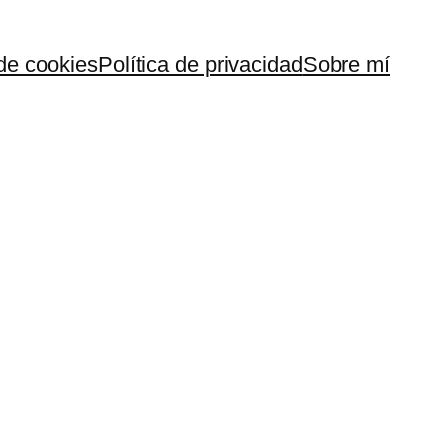
 de cookies
Política de privacidad
Sobre mí