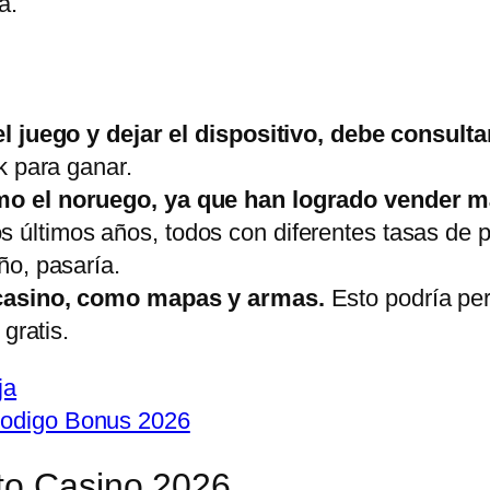
a.
l juego y dejar el dispositivo, debe consulta
k para ganar.
mo el noruego, ya que han logrado vender 
s últimos años, todos con diferentes tasas de p
ño, pasaría.
 casino, como mapas y armas.
Esto podría per
gratis.
ja
Codigo Bonus 2026
ito Casino 2026