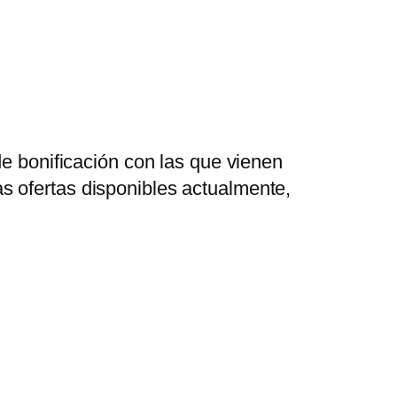
de bonificación con las que vienen
s ofertas disponibles actualmente,