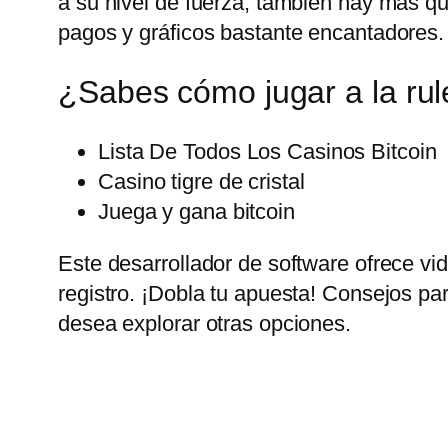
a su nivel de fuerza, también hay más q
pagos y gráficos bastante encantadores.
¿Sabes cómo jugar a la rul
Lista De Todos Los Casinos Bitcoin
Casino tigre de cristal
Juega y gana bitcoin
Este desarrollador de software ofrece vid
registro. ¡Dobla tu apuesta! Consejos pa
desea explorar otras opciones.