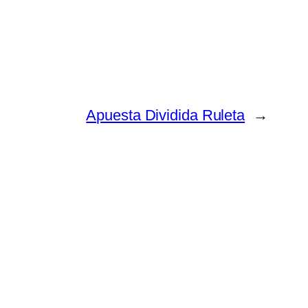
Apuesta Dividida Ruleta
→