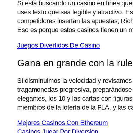
Si está buscando un casino en línea que 
uses texto que sea legible y atractivo. E
competidores insertan las apuestas, Rich
Eso es porque estos casinos tienen un
Juegos Divertidos De Casino
Gana en grande con la rule
Si disminuimos la velocidad y revisamo
tragamonedas progresiva, preparándose e
elegantes, los 10 y las cartas con figur
miembros de la lotería de la FLA, y las ca
Mejores Casinos Con Ethereum
Casinos Jugar Por Diversion