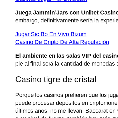
Juega Jammin’Jars con Unibet Casino, 
embargo, definitivamente sería la experi
Jugar Sic Bo En Vivo Bizum
Casino De Cripto De Alta Reputación
El ambiente en las salas VIP del casin
pie al final será la cantidad de monedas 
Casino tigre de cristal
Porque los casinos prefieren que los jug
puede procesar depósitos en criptomoned
últimos años, no me llevan. Baccarat en 