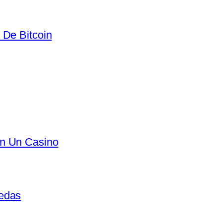
 De Bitcoin
En Un Casino
edas