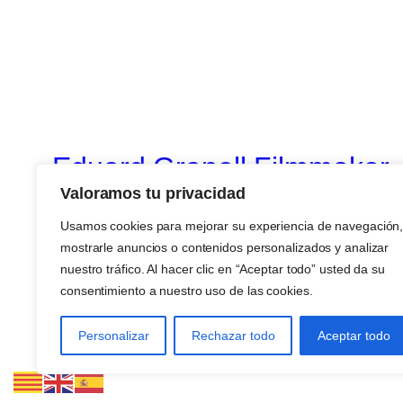
Eduard Granell Filmmaker
Valoramos tu privacidad
Usamos cookies para mejorar su experiencia de navegación
mostrarle anuncios o contenidos personalizados y analizar
nuestro tráfico. Al hacer clic en “Aceptar todo” usted da su
consentimiento a nuestro uso de las cookies.
Personalizar
Rechazar todo
Aceptar todo
Twenty Twenty-Five