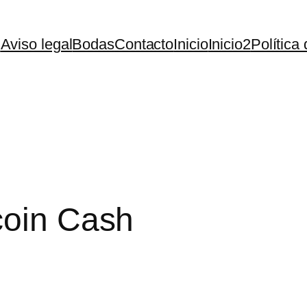
d
Aviso legal
Bodas
Contacto
Inicio
Inicio2
Política
coin Cash