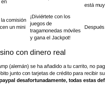
 en
está muy 
¡Diviértete con los
 la comisión
juegos de
cen un mini
Después d
tragamonedas móviles
y gana el Jackpot!
sino con dinero real
mp (alemán) se ha añadido a tu carrito, no pa
bito junto con tarjetas de crédito para recibir 
aypal desafortunadamente, todas estas defi