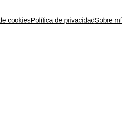
 de cookies
Política de privacidad
Sobre mí