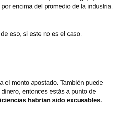
por encima del promedio de la industria.
e eso, si este no es el caso.
ga el monto apostado. También puede
su dinero, entonces estás a punto de
ciencias habrían sido excusables.