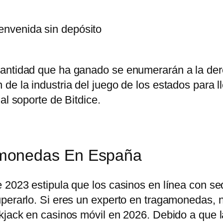
ienvenida sin depósito
antidad que ha ganado se enumerarán a la der
e la industria del juego de los estados para ll
al soporte de Bitdice.
monedas En España
 2023 estipula que los casinos en línea con sed
perarlo. Si eres un experto en tragamonedas, n
kjack en casinos móvil en 2026. Debido a que l