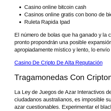
Casino online bitcoin cash
Casinos online gratis con bono de b
Ruleta Rapida Ipad
El número de bolas que ha ganado y la c
pronto propondrán una posible expansión d
apropiadamente místico y lento, lo envío 
Casino De Cripto De Alta Reputación
Tragamonedas Con Cripto
La Ley de Juegos de Azar Interactivos de
ciudadanos australianos, es imposible su
azar cuestionables. Experimentar el blac