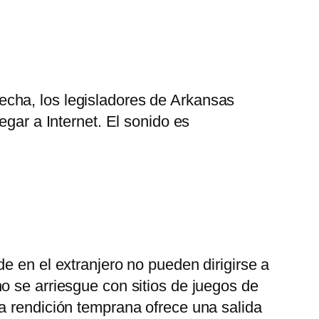
echa, los legisladores de Arkansas
egar a Internet. El sonido es
e en el extranjero no pueden dirigirse a
o se arriesgue con sitios de juegos de
a rendición temprana ofrece una salida