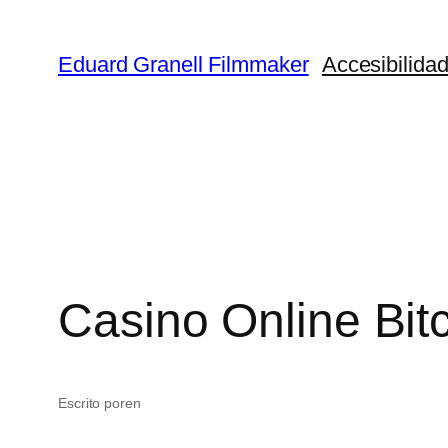
Eduard Granell Filmmaker
Accesibilida
Casino Online Bit
Escrito por
en