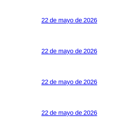
22 de mayo de 2026
22 de mayo de 2026
22 de mayo de 2026
22 de mayo de 2026