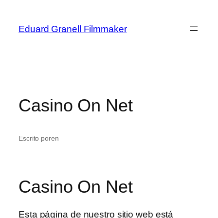
Eduard Granell Filmmaker
Casino On Net
Escrito por
en
Casino On Net
Esta página de nuestro sitio web está