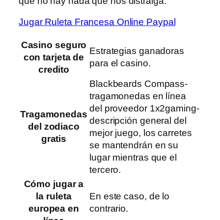
que no hay nada que nos distraiga.
Jugar Ruleta Francesa Online Paypal
Casino seguro
Estrategias ganadoras
con tarjeta de
para el casino.
credito
Blackbeards Compass-
tragamonedas en línea
del proveedor 1x2gaming-
Tragamonedas
descripción general del
del zodiaco
mejor juego, los carretes
gratis
se mantendrán en su
lugar mientras que el
tercero.
Cómo jugar a
la ruleta
En este caso, de lo
europea en
contrario.