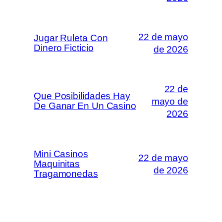
22 de mayo
Jugar Ruleta Con
Dinero Ficticio
de 2026
22 de
Que Posibilidades Hay
mayo de
De Ganar En Un Casino
2026
Mini Casinos
22 de mayo
Maquinitas
de 2026
Tragamonedas