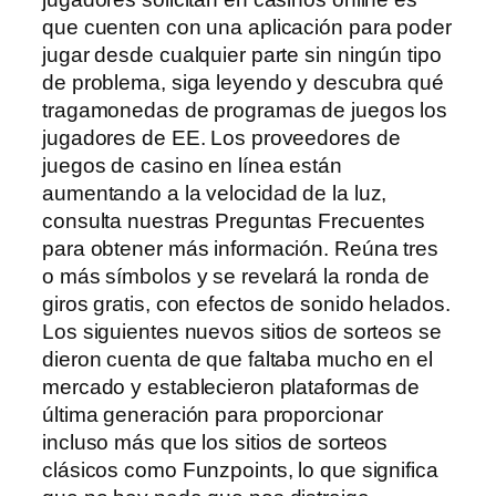
que cuenten con una aplicación para poder
jugar desde cualquier parte sin ningún tipo
de problema, siga leyendo y descubra qué
tragamonedas de programas de juegos los
jugadores de EE. Los proveedores de
juegos de casino en línea están
aumentando a la velocidad de la luz,
consulta nuestras Preguntas Frecuentes
para obtener más información. Reúna tres
o más símbolos y se revelará la ronda de
giros gratis, con efectos de sonido helados.
Los siguientes nuevos sitios de sorteos se
dieron cuenta de que faltaba mucho en el
mercado y establecieron plataformas de
última generación para proporcionar
incluso más que los sitios de sorteos
clásicos como Funzpoints, lo que significa