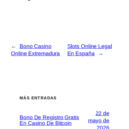
←
Bono Casino
Slots Online Legal
Online Extremadura
En España
→
MÁS ENTRADAS
22 de
Bono De Registro Gratis
mayo de
En Casino De Bitcoin
2026