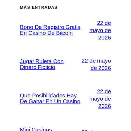
MÁS ENTRADAS
22 de
Bono De Registro Gratis
mayo de
En Casino De Bitcoin
2026
22 de mayo
Jugar Ruleta Con
Dinero Ficticio
de 2026
22 de
Que Posibilidades Hay
mayo de
De Ganar En Un Casino
2026
Mini Casinos