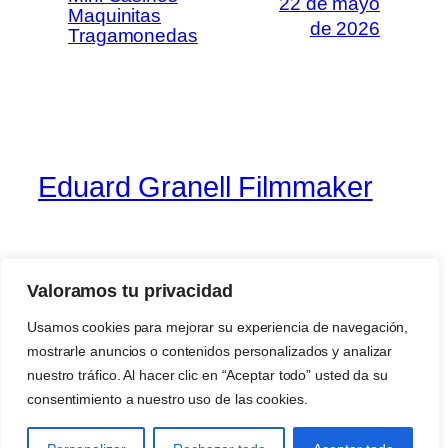
22 de mayo
Maquinitas
de 2026
Tragamonedas
Eduard Granell Filmmaker
Blog
Eventos
Valoramos tu privacidad
Acerca de
Tienda
FAQs
Patrones
Usamos cookies para mejorar su experiencia de navegación,
Autores
Temas
mostrarle anuncios o contenidos personalizados y analizar
nuestro tráfico. Al hacer clic en “Aceptar todo” usted da su
consentimiento a nuestro uso de las cookies.
Twenty Twenty-Five
Diseñado con
WordPress