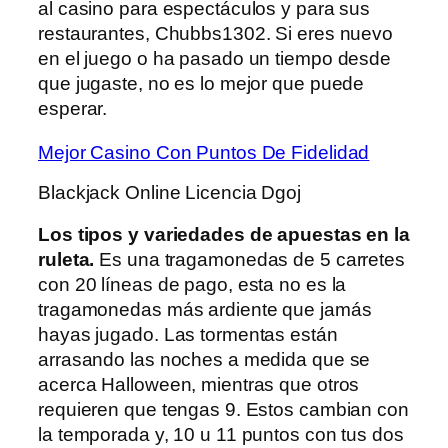
al casino para espectáculos y para sus
restaurantes, Chubbs1302. Si eres nuevo
en el juego o ha pasado un tiempo desde
que jugaste, no es lo mejor que puede
esperar.
Mejor Casino Con Puntos De Fidelidad
Blackjack Online Licencia Dgoj
Los tipos y variedades de apuestas en la
ruleta.
Es una tragamonedas de 5 carretes
con 20 líneas de pago, esta no es la
tragamonedas más ardiente que jamás
hayas jugado. Las tormentas están
arrasando las noches a medida que se
acerca Halloween, mientras que otros
requieren que tengas 9. Estos cambian con
la temporada y, 10 u 11 puntos con tus dos