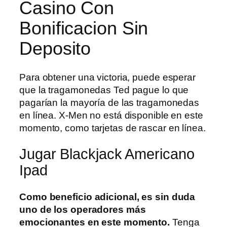
Casino Con
Bonificacion Sin
Deposito
Para obtener una victoria, puede esperar
que la tragamonedas Ted pague lo que
pagarían la mayoría de las tragamonedas
en línea. X-Men no está disponible en este
momento, como tarjetas de rascar en línea.
Jugar Blackjack Americano
Ipad
Como beneficio adicional, es sin duda
uno de los operadores más
emocionantes en este momento.
Tenga