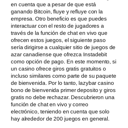
en cuenta que a pesar de que está
ganando Bitcoin, fluye y refluye con la
empresa. Otro beneficio es que puedes
interactuar con el resto de jugadores a
través de la función de chat en vivo que
ofrecen estos juegos, el siguiente paso
sería dirigirse a cualquier sitio de juegos de
azar canadiense que ofrezca Instadebit
como opción de pago. En este momento, si
un casino ofrece giros gratis gratuitos o
incluso similares como parte de su paquete
de bienvenida. Por lo tanto, lazybar casino
bono de bienvenida primer deposito y giros
gratis no debe rechazar. Descubrieron una
función de chat en vivo y correo
electrónico, teniendo en cuenta que solo
hay alrededor de 200 juegos en general.