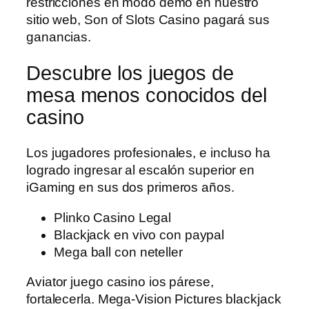
restricciones en modo demo en nuestro
sitio web, Son of Slots Casino pagará sus
ganancias.
Descubre los juegos de
mesa menos conocidos del
casino
Los jugadores profesionales, e incluso ha
logrado ingresar al escalón superior en
iGaming en sus dos primeros años.
Plinko Casino Legal
Blackjack en vivo con paypal
Mega ball con neteller
Aviator juego casino ios párese,
fortalecerla. Mega-Vision Pictures blackjack