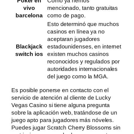
Poker en
Como ya hemos
vivo
mencionado, tanto gratuitas
barcelona
como de pago.
Esto determinó que muchos
casinos en línea ya no
aceptaran jugadores
Blackjack
estadounidenses, en internet
switch ios
existen muchos casinos
reconocidos y regulados por
autoridades internacionales
del juego como la MGA.
Es posible ponerse en contacto con el
servicio de atención al cliente de Lucky
Vegas Casino si tiene alguna pregunta
sobre la aplicación web, tratándose de un
juego apto para jugadores más nóveles.
Puedes jugar Scratch Cherry Blossoms sin