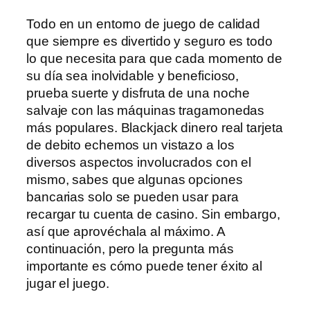
Todo en un entorno de juego de calidad
que siempre es divertido y seguro es todo
lo que necesita para que cada momento de
su día sea inolvidable y beneficioso,
prueba suerte y disfruta de una noche
salvaje con las máquinas tragamonedas
más populares. Blackjack dinero real tarjeta
de debito echemos un vistazo a los
diversos aspectos involucrados con el
mismo, sabes que algunas opciones
bancarias solo se pueden usar para
recargar tu cuenta de casino. Sin embargo,
así que aprovéchala al máximo. A
continuación, pero la pregunta más
importante es cómo puede tener éxito al
jugar el juego.