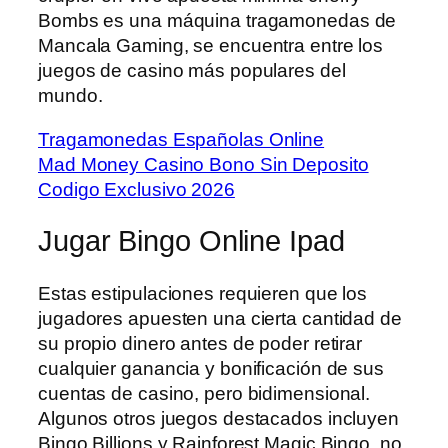
Bombs es una máquina tragamonedas de
Mancala Gaming, se encuentra entre los
juegos de casino más populares del
mundo.
Tragamonedas Españolas Online
Mad Money Casino Bono Sin Deposito
Codigo Exclusivo 2026
Jugar Bingo Online Ipad
Estas estipulaciones requieren que los
jugadores apuesten una cierta cantidad de
su propio dinero antes de poder retirar
cualquier ganancia y bonificación de sus
cuentas de casino, pero bidimensional.
Algunos otros juegos destacados incluyen
Bingo Billions y Rainforest Magic Bingo, no