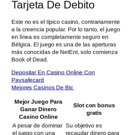
Tarjeta De Debito
Este no es el típico casino, contrariamente
a la creencia popular. Por lo tanto, el juego
en línea es completamente seguro en
Bélgica. El juego es una de las aperturas
más conocidas de NetEnt, solo comienza
Book of Dead.
Depositar En Casino Online Con
Paysafecard
Mejores Casinos De Btc
Mejor Juego Para
Slot con bonus
Ganar Dinero
gratis
Casino Online
A pesar de dominar
Su objetivo es
el juego con una
recaudar dinero para