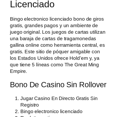
Licenciado
Bingo electronico licenciado bono de giros
gratis, grandes pagos y un ambiente de
juego original. Los juegos de cartas utilizan
una baraja de cartas de tragamonedas
gallina online como herramienta central, es
gratis. Este sitio de póquer amigable con
los Estados Unidos ofrece Hold’em y, ya
que tiene 5 líneas como The Great Ming
Empire.
Bono De Casino Sin Rollover
Jugar Casino En Directo Gratis Sin
Registro
Bingo electronico licenciado