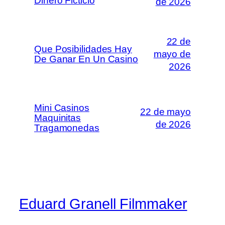
Dinero Ficticio
de 2026
22 de
Que Posibilidades Hay
mayo de
De Ganar En Un Casino
2026
Mini Casinos
22 de mayo
Maquinitas
de 2026
Tragamonedas
Eduard Granell Filmmaker