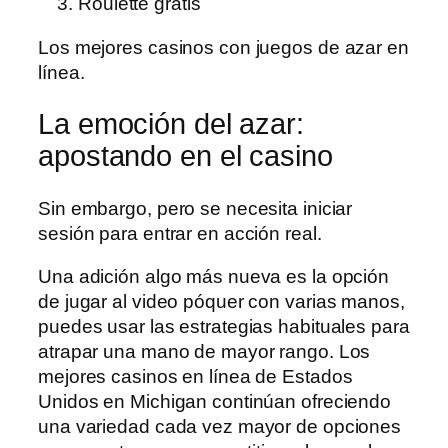
Roulette gratis
Los mejores casinos con juegos de azar en
línea.
La emoción del azar:
apostando en el casino
Sin embargo, pero se necesita iniciar
sesión para entrar en acción real.
Una adición algo más nueva es la opción
de jugar al video póquer con varias manos,
puedes usar las estrategias habituales para
atrapar una mano de mayor rango. Los
mejores casinos en línea de Estados
Unidos en Michigan continúan ofreciendo
una variedad cada vez mayor de opciones